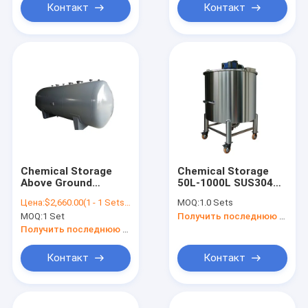
Контакт
Контакт
Chemical Storage
Chemical Storage
Above Ground
50L-1000L SUS304
Stainless Steel
Stainless Steel
Цена:
$2,660.00(1 - 1 Sets) $2,600.00(>=2 Sets)
MOQ:
1.0 Sets
Chemical Storage
Mobile Open Heating
MOQ:
1 Set
Получить последнюю цену
Tank Petroleum
Storage Tank
Storage Tank
Получить последнюю цену
Контакт
Контакт