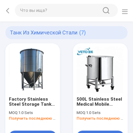
Танк Из Химической Стали
(7)
Factory Stainless
500L Stainless Steel
Steel Storage Tank
Medical Mobile
For Beverage, Oil,
Storage Equipment
MOQ:
1.0 Sets
MOQ:
1.0 Sets
Chemicals, Water
Chemical Oil And Hot
Получить последнюю цену
Получить последнюю цену
Water Storage Tank