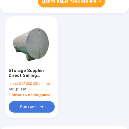
Дайте ваше требование
Storage Supplier
Direct Selling
Stainless Steel
Цена:
$12,000.00(1 - 1 sets) $11,000.00(2 - 4 sets) $10,000.00(5 - 5 sets) $8,000.00(>=6 sets)
Chemical Storage
MOQ:
1 set
Tank Horizontal
Diesel Container
Получить последнюю цену
Контакт