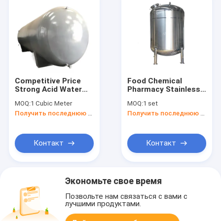
Competitive Price
Food Chemical
Strong Acid Water
Pharmacy Stainless
Anticorrosion
Steel 200l Water
MOQ:
1 Cubic Meter
MOQ:
1 set
Storage Plant
Storage Tank
Получить последнюю цену
Получить последнюю цену
Chemical Steel Liner
Plastic Tank
Контакт
Контакт
Экономьте свое время
Позвольте нам связаться с вами с
лучшими продуктами.